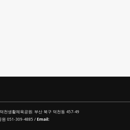
덕천생활체육공원: 부산 북구 덕천동 457-49
051-309-4885 /
Email: