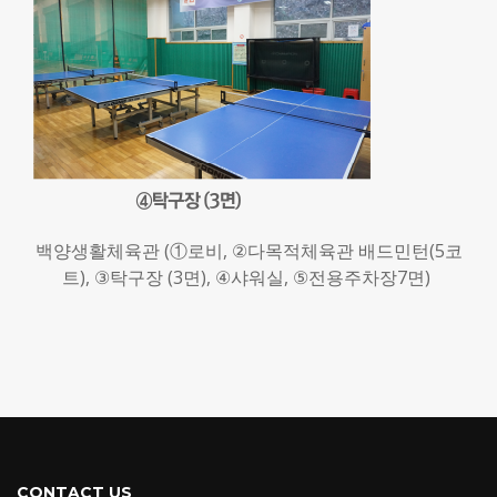
백양생활체육관 (
①
로비
, ②
다목적체육관 배드민턴
(5
코
트
), ③
탁구장
(3
면
), ④
샤워실
, ⑤
전용주차장
7
면)
CONTACT US